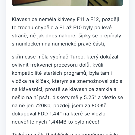
Klávesnice neměla klávesy F11 a F12, později
to trochu chybělo a F1 až F10 byly po levé
straně, né jak dnes nahoře, šipky se přepínaly
s numlockem na numerické pravé části,
skřín case měla vypínač Turbo, který dokázal
ovlivnit frekvenci procesoru dolů, kvúli
kompatibilité starších programů, byla tam i
vložka na klíček, kterým se znemožnoval zápis
na klávesnici, prostě se klávesnice zamkla a
nešlo na ní psát, diskety měly 5.25" a vlezlo se
na ně jen 720Kb, později jsem za 800Kč
dokupoval FDD 1,44" na které se vlezlo
neuvěřitelných 1,44MB to bylo něco!
Tiskárna měla 9 jehliček a nekonečnou pásku