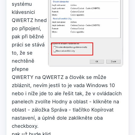
systému
klávesnici
QWERTZ hned
po připojení,
pak při běžné
práci se stává
to, že se
nechtěně
přepne
QWERTY na QWERTZ a člověk se může
zbláznit, nevím jestli to je vada Windows 10
nebo i níže jde to ale řešit tak, že v ovládacích
panelech zvolíte Hodny a oblast - klikněte na
oblast - záložka Správa - tlačítko Kopírovat
nastavení, a úplně dole zaklikněte oba
checkboxy.
pak už bude klid