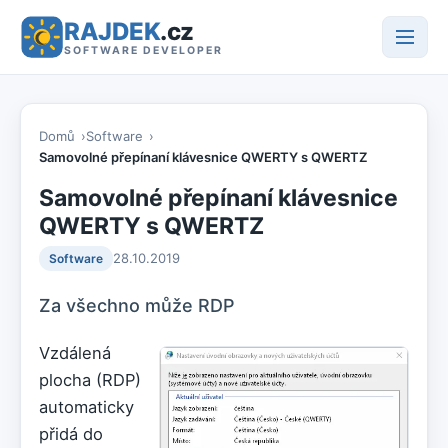
RAJDEK
.cz
SOFTWARE DEVELOPER
Domů
Software
Samovolné přepínaní klávesnice QWERTY s QWERTZ
Samovolné přepínaní klávesnice
QWERTY s QWERTZ
28.10.2019
Software
Za všechno může RDP
Vzdálená
plocha (RDP)
automaticky
přidá do