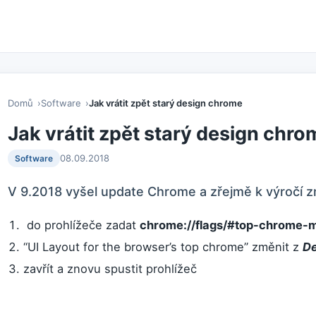
Domů
Software
Jak vrátit zpět starý design chrome
Jak vrátit zpět starý design chro
08.09.2018
Software
V 9.2018 vyšel update Chrome a zřejmě k výročí zm
do prohlížeče zadat
chrome://flags/#top-chrome-
“UI Layout for the browser’s top chrome” změnit z
De
zavřít a znovu spustit prohlížeč