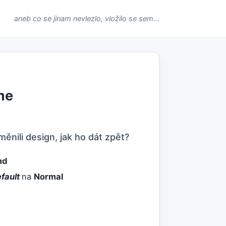
aneb co se jinam nevlezlo, vložilo se sem…
me
ěnili design, jak ho dát zpět?
md
fault
na
Normal