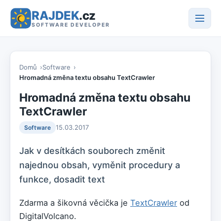
RAJDEK
.cz
SOFTWARE DEVELOPER
Domů
Software
Hromadná změna textu obsahu TextCrawler
Hromadná změna textu obsahu
TextCrawler
15.03.2017
Software
Jak v desítkách souborech změnit
najednou obsah, vyměnit procedury a
funkce, dosadit text
Zdarma a šikovná věcička je
TextCrawler
od
DigitalVolcano.