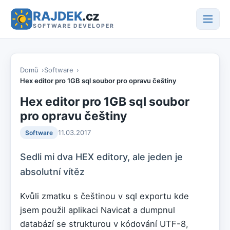
RAJDEK
.cz
SOFTWARE DEVELOPER
Domů
Software
Hex editor pro 1GB sql soubor pro opravu češtiny
Hex editor pro 1GB sql soubor
pro opravu češtiny
11.03.2017
Software
Sedli mi dva HEX editory, ale jeden je
absolutní vítěz
Kvůli zmatku s češtinou v sql exportu kde
jsem použil aplikaci Navicat a dumpnul
databází se strukturou v kódování UTF-8,