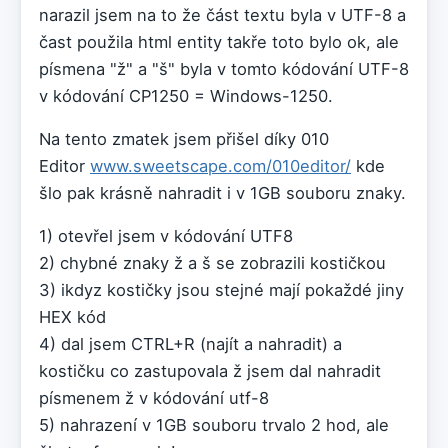
narazil jsem na to že část textu byla v UTF-8 a
čast použila html entity takře toto bylo ok, ale
písmena "ž" a "š" byla v tomto kódování UTF-8
v kódování CP1250 = Windows-1250.
Na tento zmatek jsem přišel díky 010
Editor
www.sweetscape.com/010editor/
kde
šlo pak krásně nahradit i v 1GB souboru znaky.
1) otevřel jsem v kódování UTF8
2) chybné znaky ž a š se zobrazili kostičkou
3) ikdyz kostičky jsou stejné mají pokaždé jiny
HEX kód
4) dal jsem CTRL+R (najít a nahradit) a
kostičku co zastupovala ž jsem dal nahradit
písmenem ž v kódování utf-8
5) nahrazení v 1GB souboru trvalo 2 hod, ale