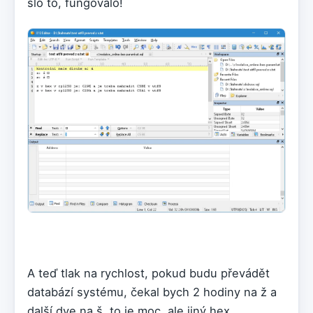
šlo to, fungovalo!
A teď tlak na rychlost, pokud budu převádět
databází systému, čekal bych 2 hodiny na ž a
další dve na š, to je moc, ale jiný hex